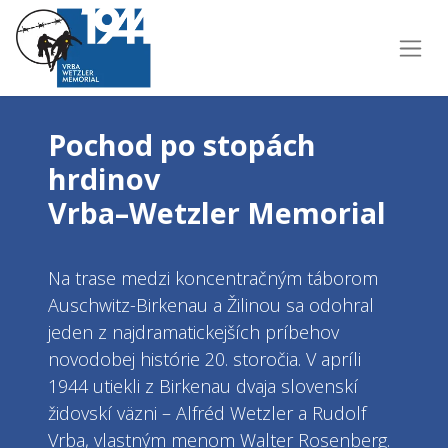
Pochod po stopách
hrdinov
Vrba–Wetzler Memorial
Na trase medzi koncentračným táborom
Auschwitz-Birkenau a Žilinou sa odohral
jeden z najdramatickejších príbehov
novodobej histórie 20. storočia. V apríli
1944 utiekli z Birkenau dvaja slovenskí
židovskí väzni – Alfréd Wetzler a Rudolf
Vrba, vlastným menom Walter Rosenberg.