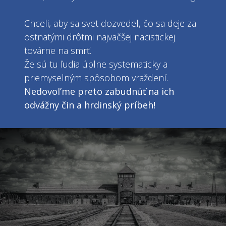
Chceli, aby sa svet dozvedel, čo sa deje za
ostnatými drôtmi najväčšej nacistickej
továrne na smrť.
Že sú tu ľudia úplne systematicky a
priemyselným spôsobom vraždení.
Nedovol’me preto zabudnúť na ich
odvážny čin a hrdinský príbeh!